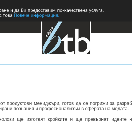
ане и да Ви предоставим по-качествена услуга.
 с това
Повече информация.
от продуктови мениджъри, готов да се погрижи за разраб
зирани познания и професионализъм в сферата на модата.
нолози ще изготвят кройките и ще превърнат идеите н