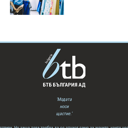
БТБ БЪЛГАРИЯ АД
‘Модата
носи
щастие.’
стливи. Но защо това трябва да се отнася само за жените, които но