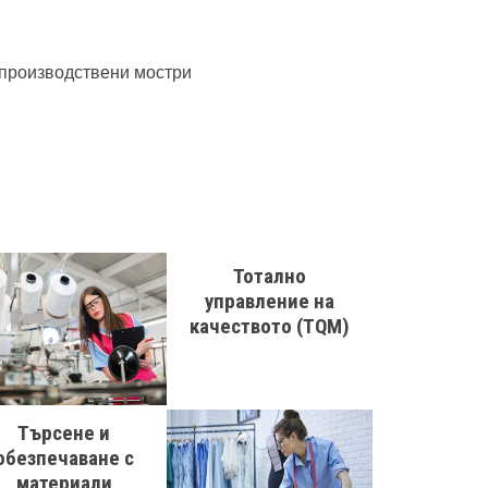
дпроизводствени мостри
Тотално
управление на
качеството (TQM)
Търсене и
обезпечаване с
материали