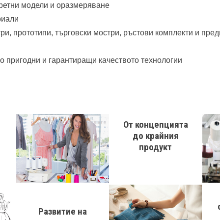
нкретни модели и оразмеряване
риали
ри, прототипи, търговски мостри, ръстови комплекти и пре
о пригодни и гарантиращи качеството технологии
От концепцията
до крайния
продукт
Развитие на