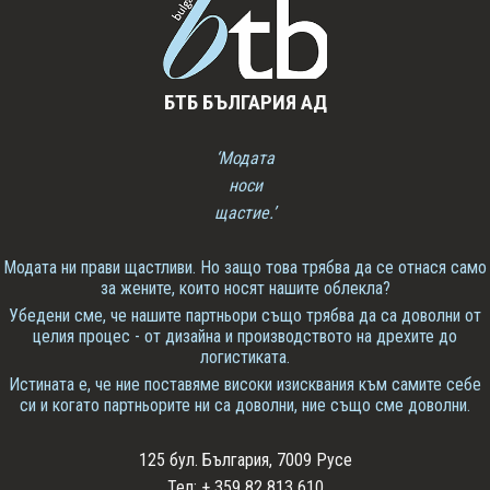
БТБ БЪЛГАРИЯ АД
‘Модата
носи
щастие.’
Модата ни прави щастливи. Но защо това трябва да се отнася само
за жените, които носят нашите облекла?
Убедени сме, че нашите партньори също трябва да са доволни от
целия процес - от дизайна и производството на дрехите до
логистиката.
Истината е, че ние поставяме високи изисквания към самите себе
си и когато партньорите ни са доволни, ние също сме доволни.
125 бул. България, 7009 Русе
Тел: + 359 82 813 610