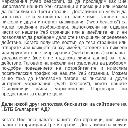
маркирания (“web beacons”), за да проследим как Вие
използвате нашите Уеб страници и промоции или можем
да позволим на Трети страни - Доставчици на услуги да
използват тези устройства от наше име. Таговете на
пиксели и други интернет маркирания (“web beacons”) са
малки графични изображения, разположени на отделни
части от нашите Уеб страници или в имейлите ни и ни
позволяват да разберем дали сте извършили определено
действие. Когато получите достъп до тези страници или
отворите или кликнете върху имейл, таговете на пиксели
или други интернет маркирания (“web beacons”) изпращат
уведомление (което не съдържа лични данни) за това
действие. Таговете на пиксели ни позволяват да разберем
по-добре поведението на потребителите и изчислим
посетителския трафик на нашите Уеб страници. Можем
също така да използваме тагове на пиксели и други
интернет маркирания (“web beacons”), които нашите
Съдружници и/или маркетингови Партньори ни
предоставят за същите цели.
Дали някой друг използва бисквитки на сайтовете на
„БТБ България“ АД?
Когато Вие посещавате нашите Уеб страници, ние и/или
нашите оторизирани Трети страни - Доставчици на услуги