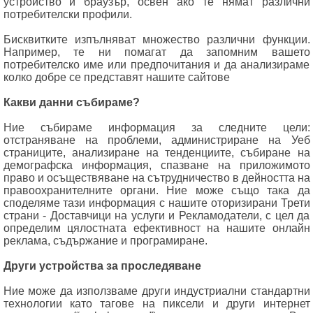
устройство и браузър, освен ако те нямат различни
потребителски профили.
Бисквитките изпълняват множество различни функции.
Например, те ни помагат да запомним вашето
потребителско име или предпочитания и да анализираме
колко добре се представят нашите сайтове
Какви данни събираме
?
Ние събираме информация за следните цели:
отстраняване на проблеми, администриране на Уеб
страниците, анализиране на тенденциите, събиране на
демографска информация, спазване на приложимото
право и осъществяване на сътрудничество в дейността на
правоохранителните органи. Ние може също така да
споделяме тази информация с нашите оторизирани Трети
страни - Доставчици на услуги и Рекламодатели, с цел да
определим цялостната ефективност на нашите онлайн
реклама, съдържание и програмиране.
Други устройства за проследяване
Ние може да използваме други индустриални стандартни
технологии като тагове на пиксели и други интернет