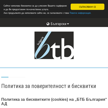
Сайтът използва бисквитки за да улесним Вашето сърфиране
СЪГЛАСЯВАМ СЕ
и да Ви предоставим по-качествена услуга.
Ако продължите да използвате сайта ни, се съгласявате с това
Повече информация.
Български
Политика за поверителност и бисквитки
Политика за бисквитките (cookies) на „БТБ България“
АД