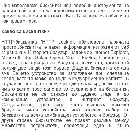
Ние използваме бисквитки или подобни инструменти на
нашите сайтове, за да подобрим тяхното представяне по
време на използването им от Вас. Тази политика обяснява
как правим това.
Какво са бисквитки?
HTTP-бисквитка (HTTP cookie), обикновено наричана
просто „бисквитка" е пакет информация, изпратен от уеб
сървър към Интернет браузър, например Internet Explorer,
Microsoft Edge, Safari, Opera, Mozilla Firefox, Chrome и т.н.,
а след това връщан от браузъра всеки път, когато той
получи достъп до този сървър. Дадена бисквитка остава
във Вашето устройство за използване при следваща
сесия, като тя може да бъде междувременно изтрита. В
случай че ползвате повече от един браузър, всеки от тях
има отделно пространство за съхранение на бисквитки.
Бисквитките не се отнасят до дадено лице, а до
комбинация устройство и интернет браузър.
Следователно, едно лице, което използва няколко
браузъра и/или устройства има отделен набор от
бисквитки за всяка комбинация устройство и браузър. От
друга страна бисквитките не правят разлика между
множество потребители, споделящи едно и също