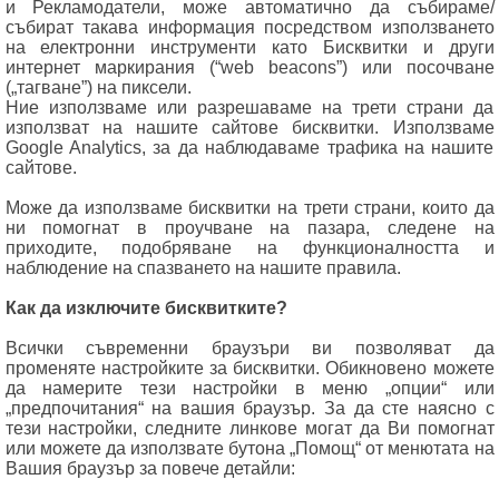
и Рекламодатели, може автоматично да събираме/
събират такава информация посредством използването
на електронни инструменти като Бисквитки и други
интернет маркирания (“web beacons”) или посочване
(„тагване”) на пиксели.
Ние използваме или разрешаваме на трети страни да
използват на нашите сайтове бисквитки. Използваме
Google Analytics, за да наблюдаваме трафика на нашите
сайтове.
Може да използваме бисквитки на трети страни, които да
ни помогнат в проучване на пазара, следене на
приходите, подобряване на функционалността и
наблюдение на спазването на нашите правила.
Как да изключите бисквитките?
Всички съвременни браузъри ви позволяват да
променяте настройките за бисквитки. Обикновено можете
да намерите тези настройки в меню „опции“ или
„предпочитания“ на вашия браузър. За да сте наясно с
тези настройки, следните линкове могат да Ви помогнат
или можете да използвате бутона „Помощ“ от менютата на
Вашия браузър за повече детайли: